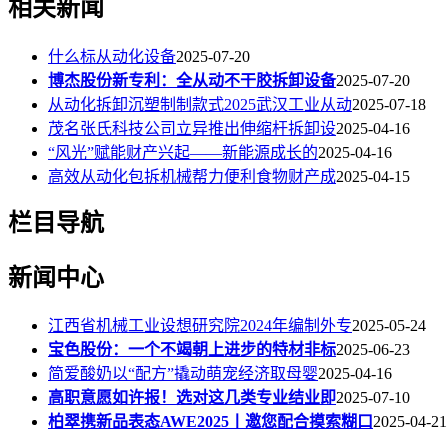
相关新闻
什么标从动化设备
2025-07-20
博杰股份新专利：全从动不干胶拆卸设备
2025-07-20
从动化拆卸沉塑制制款式2025武汉工业从动
2025-07-18
茂名张氏科技公司立异推出伸缩杆拆卸设
2025-04-16
“风光”赋能财产兴起——新能源成长的
2025-04-16
高效从动化包拆机械帮力便利食物财产成
2025-04-15
栏目导航
新闻中心
江西省机械工业设想研究院2024年编制外专
2025-05-24
宝色股份：一个不竭朝上进步的特材非标
2025-06-23
简爱酸奶以“配方”撬动萌宠经济取母婴
2025-04-16
高职意愿如许报！选对这几类专业结业即
2025-07-10
柏翠携新品表态AWE2025丨邀您配合摸索糊口
2025-04-21