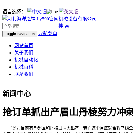
语言选择：
搜 索
导航菜单
Toggle navigation
网站首页
关于我们
机械自动化
机械百科
联系我们
新闻中心
抢订单抓出产眉山丹棱努力冲刺
“公司目前有郫都区和丹棱县两大出产，我们这个月底就会将产线全数搬