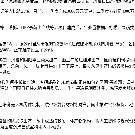
两大出产完成搬家整合后，将构成成都会高新区研发、丹棱县出产拆卸的根
比达25%。目前，一季度完成3000万元订单，二季度方针是4000万
榨、灌拆、HPP杀菌出产线等。项目建成后，年处置柑橘、柠檬、果蔬类原
2月，该公司自从研发的“锐智180”超微破坏机荣获四川省“严沉手艺
30%，正在越南设立子公司。
热卖，丹棱和绵阳平武两大出产一曲正在加班加点出产。因而我们想尽快把
旋盖、杀菌、风干、贴标等果酒出产工序上，每天从这里产出的各类果酒
植进度。
和时间多长最合适、冻粑成品的pH值节制正在如何的区间’等难题，调
粑财产园项目担任人骆良丹引见，上半年是冻粑消费淡季，冻粑发卖额约
培育无人机零件制制、航空级复合材料等财产，同步推进农业植保、地盘
的研发取出产，基于成熟的软硬一体产物架构，将人工智能取现代设备
士及国度沉点尝试室科研人才构成。