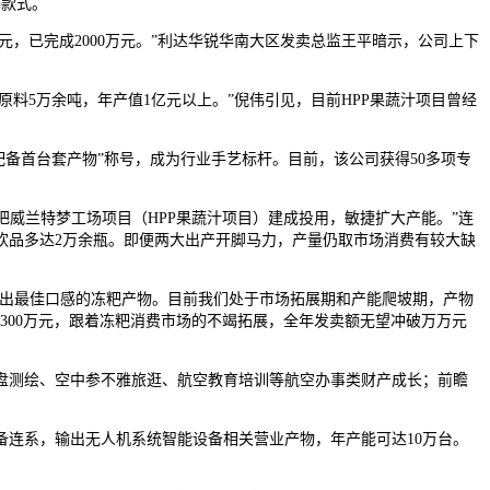
基款式。
元，已完成2000万元。”利达华锐华南大区发卖总监王平暗示，公司上下
料5万余吨，年产值1亿元以上。”倪伟引见，目前HPP果蔬汁项目曾经
配备首台套产物”称号，成为行业手艺标杆。目前，该公司获得50多项专
威兰特梦工场项目（HPP果蔬汁项目）建成投用，敏捷扩大产能。”连
饮品多达2万余瓶。即便两大出产开脚马力，产量仍取市场消费有较大缺
制出最佳口感的冻粑产物。目前我们处于市场拓展期和产能爬坡期，产物
300万元，跟着冻粑消费市场的不竭拓展，全年发卖额无望冲破万万元
测绘、空中参不雅旅逛、航空教育培训等航空办事类财产成长；前瞻
连系，输出无人机系统智能设备相关营业产物，年产能可达10万台。