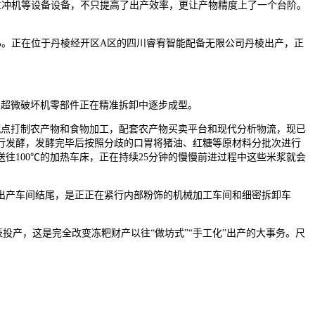
立冲机等设备设备，不只提高了出产效率，更让产物精度上了一个台阶。
。4%。正在位于丹棱经开区A区的四川睿宥智能配备无限公司丹棱出产，正
。
的超微破坏机零部件正在精准拆卸中逐步成型。
点打制农产物和食物加工，配套农产物买卖平台和现代分析物流，现已
行发酵，发酵完毕后按照分歧的口胃将猪油、红糖等原材料分批次进行
往100℃的加热车床，正在持续25分钟的慢慢前进过程中这些米浆就会
出产车间结尾，是正正在紧行内部粉饰的机械加工车间和细密拆卸车
产，这是完全改变冻粑财产以往“做坊式”“手工化”出产的大事务。尺