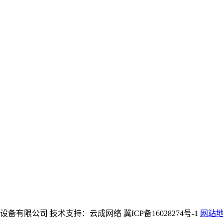
590官网机械设备有限公司 技术支持：云成网络 冀ICP备16028274号-1
网站