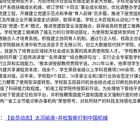
国际化使用型大学，为处所经济社会成长做出更多更大贡献。学校党委全
财产系统扶植成长机缘，修订学校“十四五”事业成长规划，优化调整办学
党建工程，开展建立党建示范点和争做“育人前锋”员步履，推进下层党组
区及所属企业开展深度走访调研，取得丰盛。学校土木匠程和从动化2个专
践“党建+艺术”模式，推进党建取营业深度融合，获得省高校党建工做
部工做室。学校党建工做阐扬了强无力的引领带动感化，为使用型深度转型供
教融合人才培育系统。积极建立协同育人机制。通过引企入校、校政企合做
学院联袂天津中软杰出消息手艺无限公司，创立大数据现代财产学院，成立
，就是为了培育出区域经济社会成长急需的高本质使用型人才。”学校教
同开展“工程师进讲堂”“名师课堂”“结合教研勾当”，实行企业专家取学校
立异和实践能力。”根本讲授部教师贾翔宇说。2022年以来，他率领学
共建共享课程资本库、线余个，学生荣获省级以上学科竞赛项2300余项
准对接。近年来，学校取8个县区、50多家企业和2家行业协会签定计谋合
个，无力鞭策了使用型深度转型。学校取玉田县印机协会结合成立印刷包拆
拔了科研能力取程度。”机电工程学院传授郭彩玲说。为处理地下管线平
和地下管道定位检测平台，并积极鞭策国度尺度和国度全文强制尺度的修
构”“省工业节能诊断办事机构”荣誉称号，对处所财产的科技支持感化显
：
【会员动态】太沉榆液×井松智能打制中国机械