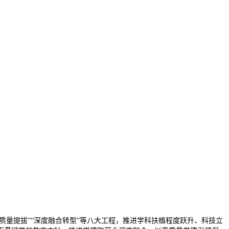
量提拔”“深度融合转型”等八大工程，推进学科扶植程度跃升、科技立