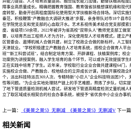
异能力提拔、人才培育质量提高、融合成长能力加强，勤奋扶植高程度
障事业高质量成长。精确把握教育强国、教育强省扶植想谋机缘和现代
度转型，勤奋开创高程度国际化使用型大学扶植新场合排场。深切实施
垂范，积极鞭策“产教融合大调研大推进”步履，亲身带队对市18个县市
在学院党总支和党支部的心血取汗水。艺术系视传美术结合党支部摸索实
度、省级项150余项，2022年被评为省高校“双带头人”教师党支
要，以培育杰出工程师人才为方针，深化使用型人才培育模式，建立产
区管委会、遨博机械人合做共建，树立了校政企合做的新标杆。人工智能
天津就业。“学校积极建立产教融合人才培育系统，搭校企合做育人平台
班”“新工科尝试班”，结合制定培育方案、开辟课程、扶植案例库；校企协
功案例为讲授案例，融入学生培育的各个环节，可以或许无效提拔学生的
正在实践中培育了学生。近年来，学校取行业企业合做共建课程64门，
实施校企合做、产教融合、校地结合的立异成长计谋，持续开展校政企精
个，派出科技特派员369人次、专精特新“小巨人”企业科技特派团3
性等问题。“为企业实地处理财产链上的手艺难题，熬炼了步队，切实提
了地下管道质量检测机械人尝试，研发地下管道高精度检测丈量机械人
立了取区域成长相契合的社会办事系统，被授予“省优良中小企业办事机
上一篇：
《美景之景5》无删减_《美景之景5》无删减V
下一篇
相关新闻