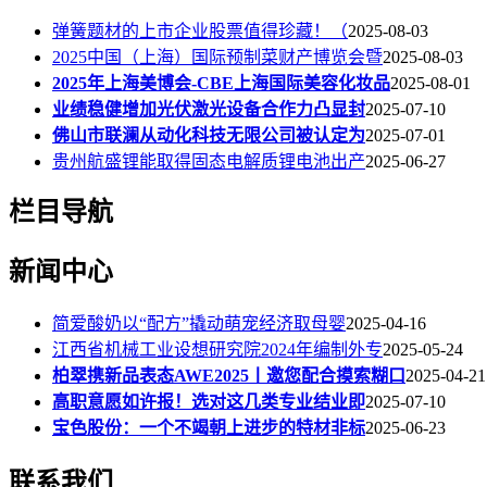
弹簧题材的上市企业股票值得珍藏！（
2025-08-03
2025中国（上海）国际预制菜财产博览会暨
2025-08-03
2025年上海美博会-CBE上海国际美容化妆品
2025-08-01
业绩稳健增加光伏激光设备合作力凸显封
2025-07-10
佛山市联澜从动化科技无限公司被认定为
2025-07-01
贵州航盛锂能取得固态电解质锂电池出产
2025-06-27
栏目导航
新闻中心
简爱酸奶以“配方”撬动萌宠经济取母婴
2025-04-16
江西省机械工业设想研究院2024年编制外专
2025-05-24
柏翠携新品表态AWE2025丨邀您配合摸索糊口
2025-04-21
高职意愿如许报！选对这几类专业结业即
2025-07-10
宝色股份：一个不竭朝上进步的特材非标
2025-06-23
联系我们