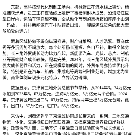
东部，高科技现代化制制工场内，机械臂正在流水线上舞动，精
准捕获焊点，员工正在查验线上敷衍了事检测封拆成品；沿海沿江巨
型口岸内，运输车辆穿越不断，全从动化节制的集拆箱如座座小山划
一码放，一排排新能源汽车排队预备出海，一艘艘满载货色的超大型
船舶驶向远方！
跟着区域协做不竭向纵深推进，财产链堆积、人才浩繁、营商优
秀等多沉劣势不竭放大。每个处所扬长避短、各自互补，取得全体劣
势。长三角外贸成长动力比力凸起，新能源汽车、光伏、芯片、制船
业等高端财产成长较快，配套完美。2024年，长三角区域外贸展示出
强大成长韧性和活力，正在规模增加的同时，外贸布局亦持续优化升
级，特别是正在汽车、船舶、集成电等高端制制业范畴，增加尤为显
著。商业体例呈现多元化特点，立异活力磅礴。
数据显示，京津冀三地外贸总值节节攀升，从2014年3。74万亿元
添加到2023年5。03万亿元，连跨4万亿元、5万亿元两个台阶。2024
年，京津冀区域进出口5。03万亿元，持续两年坐稳5万亿元台阶。此
中，出口1。37万亿元，进口3。66万亿元。
采访中，刘薇还列举了京津冀协同成长带来的一系列：三地交通
物流一体化，交通枢纽口岸互联互通，支撑京津冀世界级口岸群扶
植；政策协同方面，三地签订《京津冀自贸试验区协同成长步履方
案》，深化京津冀海运进口货色“船边曲提”和出口货色“抵港曲拆”试点