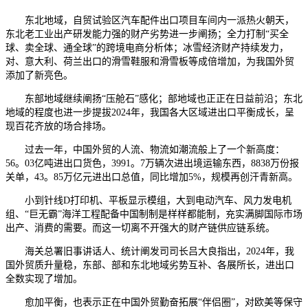
东北地域，自贸试验区汽车配件出口项目车间内一派热火朝天，
东北老工业出产研发能力强的财产劣势进一步阐扬；全力打制“买全
球、卖全球、通全球”的跨境电商分析体；冰雪经济财产持续发力，
对、意大利、荷兰出口的滑雪鞋服和滑雪板等成倍增加，为我国外贸
添加了新亮色。
东部地域继续阐扬“压舱石”感化；部地域也正正在日益前沿；东北
地域的程度也进一步提拔2024年，我国各大区域进出口平衡成长，呈
现百花齐放的场合排场。
过去一年，中国外贸的人流、物流如潮流般上了一个新高度：
56。03亿吨进出口货色，3991。7万辆次进出境运输东西，8838万份报
关单，43。85万亿元进出口总值，同比增加5%，规模再创汗青新高。
小到针线D打印机、平板显示模组，大到电动汽车、风力发电机
组、“巨无霸”海洋工程配备中国制制是样样都能制，充实满脚国际市场
出产、消费的需要。而这一切离不开强大的财产链供应链系统。
海关总署旧事讲话人、统计阐发司司长吕大良指出，2024年，我
国外贸质升量稳，东部、部和东北地域劣势互补、各展所长，进出口
全数实现了增加。
愈加平衡，也表示正在中国外贸勤奋拓展“伴侣圈”，对欧美等保守