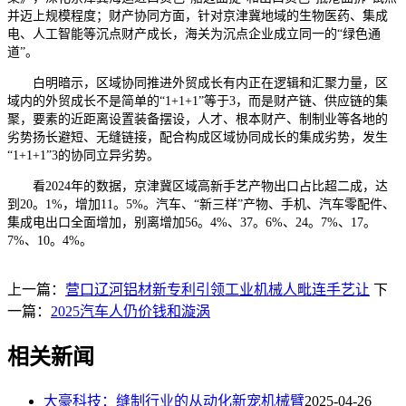
并迈上规模程度；财产协同方面，针对京津冀地域的生物医药、集成
电、人工智能等沉点财产成长，海关为沉点企业成立同一的“绿色通
道”。
白明暗示，区域协同推进外贸成长有内正在逻辑和汇聚力量，区
域内的外贸成长不是简单的“1+1+1”等于3，而是财产链、供应链的集
聚，要素的近距离设置装备摆设，人才、根本财产、制制业等各地的
劣势扬长避短、无缝链接，配合构成区域协同成长的集成劣势，发生
“1+1+1”3的协同立异劣势。
看2024年的数据，京津冀区域高新手艺产物出口占比超二成，达
到20。1%，增加11。5%。汽车、“新三样”产物、手机、汽车零配件、
集成电出口全面增加，别离增加56。4%、37。6%、24。7%、17。
7%、10。4%。
上一篇：
营口辽河铝材新专利引领工业机械人毗连手艺让
下
一篇：
2025汽车人仍价钱和漩涡
相关新闻
大豪科技：缝制行业的从动化新宠机械臂
2025-04-26