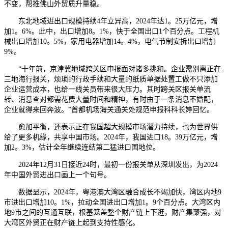
不变，帮推佛山外贸质升量稳。
东北地域进出口规模持续4年立异高，2024年达1。25万亿元，增
加1。6%。此中，出口增加8。1%，快于全国出口1个百分点。工程机
械出口增加10。5%，家用电器增加14。4%，电气节制安拆出口增加
9%。
“十年前，京津冀地域跨关区申报面对诸多挑和。企业需别离正在
三地海行报关，烦琐的行政手续和大量的纸质单据处置工做不只添加
企业运营成本，也给一线关员带来很大压力。其时跨关区报关单流
转、消息查对都需花费大量时间和精神，有时由于一条消息不婚配，
企业就得来回奔波。”首都机场海关通关处规范申报科科长婷回忆。
愈加平衡，还表示正在我国超大规模市场潜力持续，也为世界供
给了更多机缘，共享中国市场。2024年，我国进口18。39万亿元，增
加2。3%，估计全年继续连结第二猛进口国地位。
2024年12月31日接近24时，最初一份报关单从深圳发出，为2024
年中国外贸进出口画上一个句号。
数据显示，2024年，粤港澳大湾区融合成长不竭加快，湾区内地9
市进出口增加10。1%，拉动全国进出口增加1。9个百分点。大湾区内
地9市之间的互通互联，根基笼盖整个财产链上下逛，财产集聚强，对
大湾区外贸正在财产链上起到支持性感化。