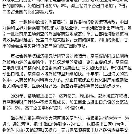
长的前锋队，船舶出口增加60。8%，海上钻井平台出口增加1。2倍，
二者占全国的比沉都超九成。
部，一趟趟中欧班列鸣笛启程，世界各地的物资流转集散，中国
好物和世界好物乘着“钢铁驼队”抵达全球；一系列数智化出产场景，吸
引一批批前来工场调查的外国客商就地敲定订单；西部陆海新通道物
流收集越织越密，笼盖口岸越来越多，云南的鲜花、四川的沃柑、甘
肃的葡萄酒等劣势特色农产物“跑进”国际市场。
市社会科学院经济研究所研究员刘薇暗示，京津冀协同成长阐扬
外贸动力源的主要感化，不只仅是量的增加，更为主要的是，京津冀
三地外贸财产链向附加值更高的“浅笑曲线”两头加快成长，新兴财产拉
动出口增加，京津冀地域外贸转型升级加快。十年前，进出海关的货
色中，大商品和原材料等比力多。现正在取建立现代化财产系统亲近
相关的集成电、医药材及药品、航空器零配件等商品正逐步提高。
2024年，部地域进出口7。65万亿元，增加4%。部地域正在积极、
有序衔接财产转移中不竭实现成长，加工商业占进出口总值的比沉达
到25。5%，高于全国平均程度7。4个百分点。
海关鼎力推进粤港澳大湾区通关便当化，持续推进“组合港”“一港
通”，通过河道，把“出海口”连到企业的“口”。以顺德出口家电为例，
物流时长由7天缩短至2天摆布，无力保障顺德家电财产链供应链平安