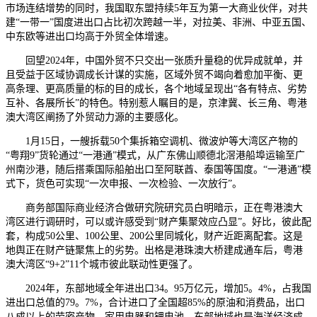
市场连结增势的同时，我国取东盟持续5年互为第一大商业伙伴，对共
建“一带一”国度进出口占比初次跨越一半，对拉美、非洲、中亚五国、
中东欧等进出口均高于外贸全体增速。
回望2024年，中国外贸不只交出一张质升量稳的优异成就单，并
且受益于区域协调成长计谋的实施，区域外贸不竭向着愈加平衡、更
高条理、更高质量的标的目的成长，各个地域呈现出“各有特点、劣势
互补、各展所长”的特色。特别惹人瞩目的是，京津冀、长三角、粤港
澳大湾区阐扬了外贸动力源的主要感化。
1月15日，一艘拆载50个集拆箱空调机、微波炉等大湾区产物的
“粤翔9”货轮通过“一港通”模式，从广东佛山顺德北滘港船埠运输至广
州南沙港，随后搭乘国际船舶出口至阿联酋、泰国等国度。“一港通”模
式下，货色可实现“一次申报、一次检验、一次放行”。
商务部国际商业经济合做研究院研究员白明暗示，正在粤港澳大
湾区进行调研时，可以或许感受到“财产集聚效应凸显”。好比，彼此配
套，构成50公里、100公里、200公里同城化，财产近距离配套。这是
地舆正在财产链聚焦上的劣势。出格是港珠澳大桥建成通车后，粤港
澳大湾区“9+2”11个城市彼此联动性更强了。
2024年，东部地域全年进出口34。95万亿元，增加5。4%，占我国
进出口总值的79。7%，合计进口了全国超85%的原油和消费品，出口
八成以上的劳密产物、家用电器和锂电池。东部地域也是海洋经济成