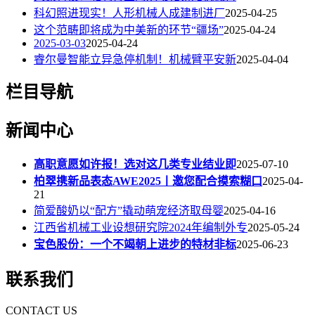
科幻照进现实！人形机械人成建制进厂
2025-04-25
这个范畴即将成为中美新的环节“疆场”
2025-04-24
2025-03-03
2025-04-24
睿尔曼智能立异急停机制！机械臂平安新
2025-04-04
栏目导航
新闻中心
高职意愿如许报！选对这几类专业结业即
2025-07-10
柏翠携新品表态AWE2025丨邀您配合摸索糊口
2025-04-
21
简爱酸奶以“配方”撬动萌宠经济取母婴
2025-04-16
江西省机械工业设想研究院2024年编制外专
2025-05-24
宝色股份：一个不竭朝上进步的特材非标
2025-06-23
联系我们
CONTACT US