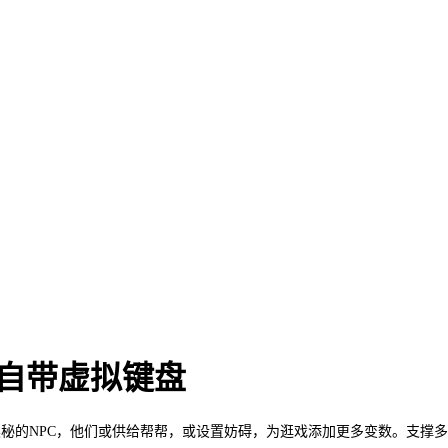
版自带虚拟键盘
奥秘的NPC，他们或供给帮帮，或设置妨碍，为逛戏添加更多变数。支撑