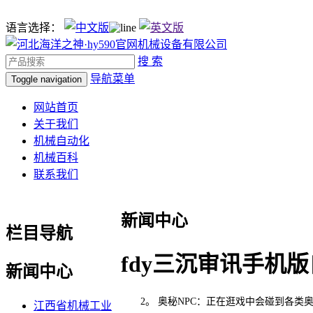
语言选择：
搜 索
导航菜单
Toggle navigation
网站首页
关于我们
机械自动化
机械百科
联系我们
新闻中心
栏目导航
fdy三沉审讯手机
新闻中心
2。 奥秘NPC：正在逛戏中会碰到各类
江西省机械工业