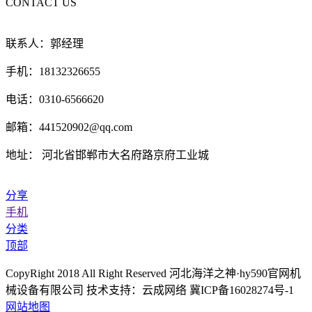
CONTACT US
联系人：郭经理
手机：18132326655
电话：0310-6566620
邮箱：441520902@qq.com
地址： 河北省邯郸市大名府路京府工业城
分享
手机
分类
顶部
CopyRight 2018 All Right Reserved 河北海洋之神·hy590官网机
械设备有限公司 技术支持：云成网络 冀ICP备16028274号-1
网站地图