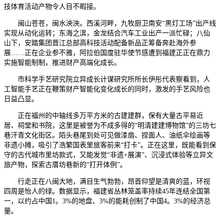
技体育活动产物令人目不暇接。
闽山苍苍，闽水泱泱。西溪河畔，九牧厨卫南安“黑灯工场”出产线
实现从动化运转；东海之滨，金龙结合汽车工业出产一派忙碌；八仙
山下，安踏集团晋江总部高科技活动配备新品正筹备奔赴海外参
展……正在企业参不雅，阿拉伯国度驻华使节感遭到福建正正在鼎力
实施智能制制，推进财产高端化成长。
市科学手艺研究院立异成长计谋研究所所长伊彤代表察看到，人
工智能手艺正在鞭策财产智能化变化成长的同时，激发的手艺风险也
日益凸显。
正在福州的中轴线多万平方米的古建建群，保有大量古平易近
居、祠堂和书院，这里是被誉为不成多得的“明清建建博物馆”的三坊七
巷汗青文化街区。陌头巷尾到处可见做漆扇、捏面人、油纸伞绘画等
非遗小摊，吸引了浩繁国表里旅客前来“打卡”。正在这里，既能看到保
守的古代城市里坊款式，又能发觉“非遗+展演”、沉浸式体验等立异文
旅产物，探索古厝坊巷新的“打开体例”。
行走正在八闽大地，满目生气勃勃，昂首仰望是清爽的蓝，环视
四周是怡人的绿。数据显示，福建省丛林笼盖率持续45年连结全国第
一，以约占中国1。3%的地盘、3%的能耗创制了中国4。3%的经济总
量。