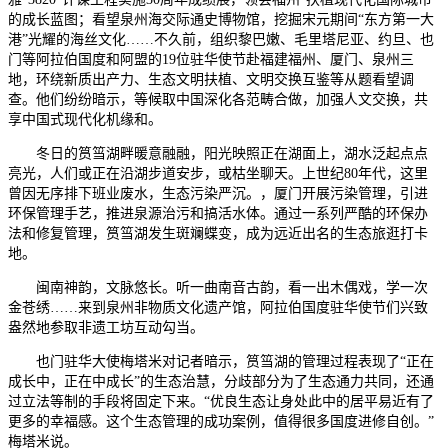
的成长蓝图；看望泉州海交际通史博物馆，挖掘宋元期间“东方第一大
港”光耀的海丝文化……不久前，组织黎巴嫩、毛里塔尼亚、约旦、也
门等阿拉伯国度和阿盟的19位驻华使节赴福建福州、厦门、泉州三
地，环绕新质出产力、生态文明扶植、文明交换互鉴等从题看望调
查。他们纷纷暗示，等候取中国深化各范畴合做，加强人文交换，共
享中国式现代化机缘和。
冬日的筼筜湖畔暖意融融，阳光映照正在湖面上，湖水泛起点点
亮光，人们或正在沿湖步道安步，或枯坐聊天。上世纪80年代，这里
曾因无序排下班业废水，生态污染严沉。，厦门开展污染管理，引进
环保管理手艺，推进泉源治污和搞活水体。通过一系列严酷的环保办
法和修复管理，筼筜湖发生斑斓蝶变，成为远近出名的生态旅逛打卡
地。
闽南神韵，文脉悠长。听一曲南音古韵，看一出木偶戏，学一次
金苍绣……来到泉州非物质文化遗产馆，阿拉伯国度驻华使节们兴致
盎然地参取非遗工坊互动勾当。
也门驻华大使梅塔米对记者暗示，筼筜湖的管理过程表现了“正在
成长中，正在中成长”的生态治慧，分歧部分为了生态通力共同，还通
过立法等制的手段将固定下来。“优良生态让身处此中的居平易近有了
更多的幸福感。这个生态管理的成功案例，值得很多国度进修自创。”
梅塔米说。