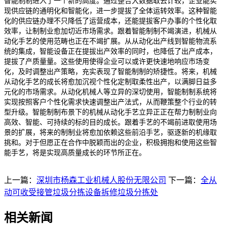
智能制制进入了一个新的高度。通过整合大数据取云计较，企业能实
现供应链的通明化和智能化，进一步提拔了全体运转效率。这种智能
化的供应链办理不只降低了运营成本，还能提拔客户办事的个性化取
效率，让制制业愈加切近市场需求。跟着智能制制不竭演进，机械从
动化手艺的使用范畴也正在不竭扩展。从从动化出产线到智能物流系
统的集成，智能设备正在提拔出产效率的同时，也降低了出产成本，
提拔了产质量量。这些使用使得企业可以或许更快速地响应市场变
化，及时调整出产策略，充实表现了智能制制的矫捷性。将来，机械
从动化手艺的成长将愈加沉视个性化定制取柔性出产，以满脚日益多
元化的市场需求。从动化机械人等立异的深切使用，智能制制系统将
实现按照客户个性化需求快速调整出产法式，从而鞭策整个行业的转
型升级。智能制制布景下的机械从动化手艺立异正正在帮力制制业向
高效、智能、可持续的标的目的成长。跟着手艺的不竭前进取使用场
景的扩展，将来的制制业将愈加依赖这些前沿手艺，驱逐新的机缘取
挑和。对于但愿正在合作中脱颖而出的企业，积极拥抱和使用这些智
能手艺，将是实现高质量成长的环节所正在。
上一篇：
深圳市杨森工业机械人股份无限公司
下一篇：
全从
动可收受接管垃圾分拣设备拆修垃圾分拣处
相关新闻