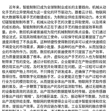
近年来，智能制制已成为全球制制业成长的主要趋向，机械从动
化手艺的立异使用成为这一变化的环节驱动力。跟着云计较、物联网
和大数据等先辈手艺的敏捷成长，为制制业供给支撑和动力。本文将
切磋智能制制布景下，机械从动化手艺的次要立异取使用，以及将来
的成长趋向。智能制制的焦点正在于通过手艺的融合提拔效率和质
量。此中，数控机床被普遍视为现代机械制制的焦点设备。它们通过
预设法式，实现高效精准的加工使命，以较保守机床显著提拔了出产
速度并降低了不良品率。这种矫捷性使得数控机床可以或许快速顺应
不竭变化的市场需求，满脚小批量、多品种的出产使命，从而加强企
业的市场所作力。因而，数控机床的普遍使用不只提拔了出产效率，
还为质量提拔奠基了根本。此外，虚拟化出产手艺的引入也为智能制
制带来了性的变化。通过计较机仿实，企业能够正在产物设想阶段就
模仿现实出产过程，及时发觉并处理潜正在问题。这一过程可以或许
极大缩短产物上市时间，不只降低了研发成本，还确保了产物设想的
靠得住性。借帮数字化双胞胎手艺，企业更能正在整个出产过程中进
行全方位的模仿取优化，从而提拔全体出产效率。物联网手艺取传感
器的普及，进一步鞭策了智能出产的及时监测取节制。通过无缝毗连
的设备取高效的消息流，出产现场的数据能够及时传输，这些传感器
好像出产线的“眼睛”，及时捕获温度、压力、振动等环节数据，为优化
出产流程供给支撑。物联网的使用使得企业可以或许智能安排和优化
资本，提拔出产效率。正在供应链办理方面，工业互联网的融合使得