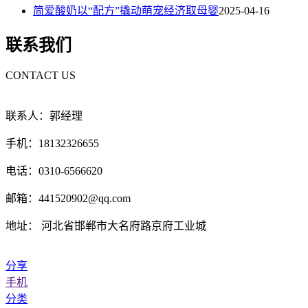
简爱酸奶以“配方”撬动萌宠经济取母婴
2025-04-16
联系我们
CONTACT US
联系人：郭经理
手机：18132326655
电话：0310-6566620
邮箱：441520902@qq.com
地址： 河北省邯郸市大名府路京府工业城
分享
手机
分类