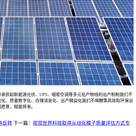
承担起新能源光伏、UPS、细密空调等多元化产物线的出产制制我们不
能化、质量数字化、办理消息化、出产精益化我们不竭鞭策高效取环保出
制愿景，赋能将来。
种反转
下一篇：
视觉世界科技取得从动化模子质量评估方式专