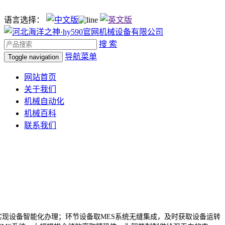
语言选择：
搜 索
导航菜单
Toggle navigation
网站首页
关于我们
机械自动化
机械百科
联系我们
设备智能化办理；环节设备取MES系统无缝集成，及时获取设备运转