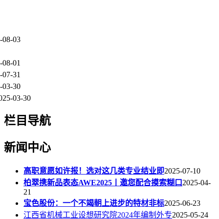
-08-03
-08-01
-07-31
-03-30
025-03-30
栏目导航
新闻中心
高职意愿如许报！选对这几类专业结业即
2025-07-10
柏翠携新品表态AWE2025丨邀您配合摸索糊口
2025-04-
21
宝色股份：一个不竭朝上进步的特材非标
2025-06-23
江西省机械工业设想研究院2024年编制外专
2025-05-24