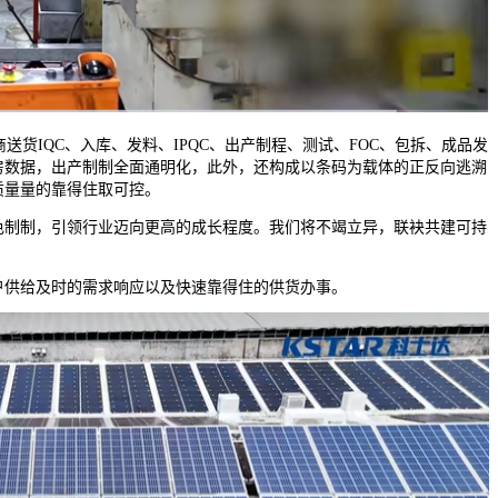
货IQC、入库、发料、IPQC、出产制程、测试、FOC、包拆、成品发
房数据，出产制制全面通明化，此外，还构成以条码为载体的正反向逃溯
质量量的靠得住取可控。
制制，引领行业迈向更高的成长程度。我们将不竭立异，联袂共建可持
供给及时的需求响应以及快速靠得住的供货办事。