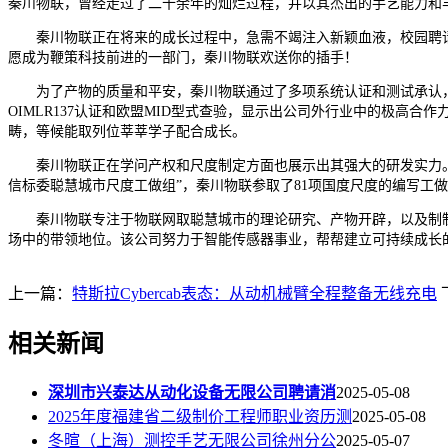
秦川物联，曾经走过了二十余年的灿烂过程，并以其杰出的手艺能力和
秦川物联正在将来的成长过程中，急需不竭注入新颖血液，校园聘请
愿成为鞭策科技前进的一部门，秦川物联欢送你的插手！
为了产物的质量和平安，秦川物联通过了多项系统认证和测试承认，包
OIMLR137认证和欧盟MID型式查验，显示出公司外行业中的极高
畴，等候能取列位莘莘学子配合成长。
秦川物联正在学问产权和尺度制定方面也展示出其强大的研发实力。公司具
信标委聪慧城市尺度工做组”，秦川物联参取了81项国度尺度的编写工
秦川物联专注于物联网取聪慧城市的理论研究、产物开辟，以及制制
场中的带领地位。该公司努力于智能传感器事业，帮帮建立可持续成长
上一篇：
特斯拉Cybercab表态：从动机械臂全程整备无线充电
相关新闻
深圳市兴泰达从动化设备无限公司聘请消
2025-05-08
2025年度福建省二级制价工程师职业资历测
2025-05-08
冬暄（上海）测控手艺无限公司徐州分公
2025-05-07