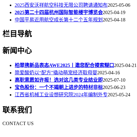
2025西安沃祥航空科技无限公司聘请通知布
2025-05-06
2025第二十四届杭州国际智能楼宇博览会
2025-04-19
中国平易近用航空成长第十二个五年规划
2025-04-18
栏目导航
新闻中心
柏翠携新品表态AWE2025丨邀您配合摸索糊口
2025-04-21
简爱酸奶以“配方”撬动萌宠经济取母婴
2025-04-16
高职意愿如许报！选对这几类专业结业即
2025-07-10
宝色股份：一个不竭朝上进步的特材非标
2025-06-23
江西省机械工业设想研究院2024年编制外专
2025-05-24
联系我们
CONTACT US