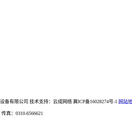
590官网机械设备有限公司 技术支持：云成网络 冀ICP备16028274号-1
网站
：0310-6566621