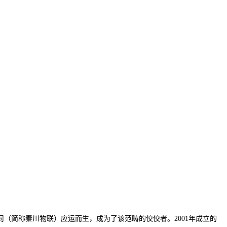
简称秦川物联）应运而生，成为了该范畴的佼佼者。2001年成立的