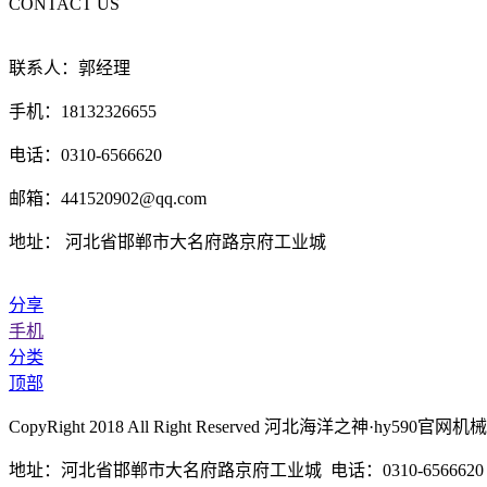
CONTACT US
联系人：郭经理
手机：18132326655
电话：0310-6566620
邮箱：441520902@qq.com
地址： 河北省邯郸市大名府路京府工业城
分享
手机
分类
顶部
CopyRight 2018 All Right Reserved 河北海洋之神·hy
地址：河北省邯郸市大名府路京府工业城 电话：0310-6566620 传真