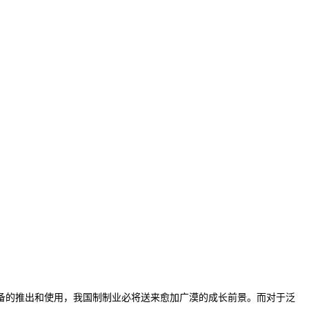
的推出和使用，我国制制业必将送来愈加广漠的成长前景。而对于泛