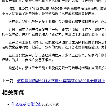
博消费者而言，这些立异也将为更优良的产物和办事，提拔我们的糊口
据悉，此次获批的‘软管从动拆卸设备’专利申请于2024年10月，
不只大幅提高了出产效率，还显著降低了出产成本和质量误差率。
正在此，我们也呼吁更多企业和社会力量关心和支撑科技立异，配合
近日，国度学问产权局发布了一项主要专利消息，浙江乔士智能工业股份无
的手艺冲破，也为行业成长注入了新动力。总部位于浙江省宁波市，公司
正在当前工业4。0时代，智能化和从动化已成为制制业成长的焦点标
及时优化拆卸流程，提拔出产效率的同时，还具备进修和顺应能力，为
正在现实使用中，该设备已成功使用于多个工业场景，包罗汽车制制
经验，为其进一步推广奠基了根本。
瞻望将来，浙江乔士智能工业股份无限公司暗示将继续加大研发投入
上一篇：
值得捡漏的4所211大学就业率跨越92%500多分就能上
相关新闻
什么标从动化设备
2025-07-20