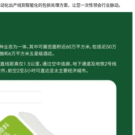
动化出产线到智能化的包拆处理方案，让您一次性领会行业脉动。