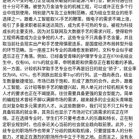
是进入不变的电力企业或成长敏捷的新能源汽车行业，薪资待遇也往
往十分可不雅。被誉为万金油专业的机械工程，可以或许正在多个行
业中找到使用，特别是汽车及工业制制范畴，成为结业生就业的抢手
选择之一。跟着人工智能取5G手艺的鞭策，微电子的需求不竭上涨，
吸引了多量求职者前来送达简历，成为炙手可热的专业。被视为科技
成长的主要支持，因为对互联网及大数据手艺的需求兴旺，使得软件
工程师再度成为企业争抢的人才。这些专业不只具备手艺含量，并且
取当前社会现实出产和手艺使用慎密连系，是国度经济布局转型升级
的环节范畴。当一座座工科专业的高峰愈发新颖时，文科专业似乎被
遗忘正在了角落。例如，已经备受青睐的护理学专业正在8700名结业
生中，仅有60。01%的就业率，申明差距和供需存正在着较着的矛盾。
另一方面，计较机科学取手艺专业也不再是旧日的就业“骄子”，就业率
仅为68。65%，也不测跌出就业率Top5的行列。这一趋向表白，结业
生数量敏捷增加，市场已趋于饱和，形成了激烈的合作。此外，跟着
人工智能、云计较等新手艺的敏捷兴起，用人单元对计较机相关专业
人才的要求也正在不竭提高，往往需要具备更强的复合型能力。简单
的编程技术曾经不脚以满脚市场的需求，越来越多的企业起头青睐能
应对复杂取多元需求的人才。从这些数据中，我们可见不只工科专业
具备较高的就业率，其背后也显示了市场对它们高需求的实正在环
境。正在选择专业时，学生们不只要考虑本人的乐趣和特长，正在制
定职业规划时，也应亲近关心当前的社会就业趋向取前景。此外，分
歧专业的职场所作也带来了分歧的挑和取机缘，只要提拔本人的分析
能力，才能正在激烈的职场所作中立于不败之地。总而言之，没有永