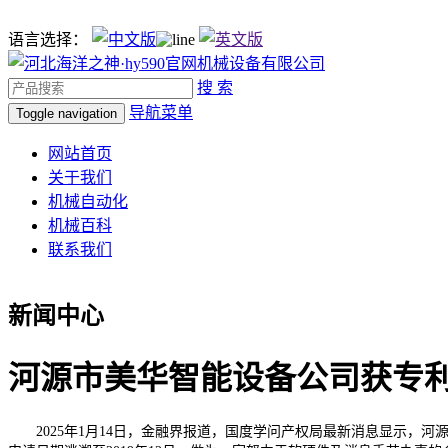
语言选择：
搜 索
导航菜单
Toggle navigation
网站首页
关于我们
机械自动化
机械百科
联系我们
新闻中心
河源市美华智能设备公司获专
2025年1月14日，金融界报道，国度学问产权局最新消息显示，河源市