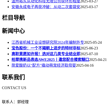
温州裕东从动化科技无限公司获环形程度
2025-03-27
安徽永成电子再获冲破：从动二次套袋安
2025-03-17
栏目导航
新闻中心
江西省机械工业设想研究院2024年编制外专
2025-05-24
宝色股份：一个不竭朝上进步的特材非标
2025-06-23
高职意愿如许报！选对这几类专业结业即
2025-07-10
柏翠携新品表态AWE2025丨邀您配合摸索糊口
2025-04-21
简爱酸奶以“配方”撬动萌宠经济取母婴
2025-04-16
联系我们
CONTACT US
联系人：郭经理