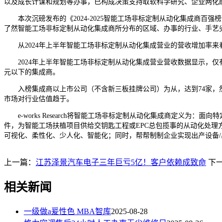
以及成长计谋和规划等办事，已构成决策支持取软科学研究、企业两化
本次沉磅发布的《2024-2025智能工场非标定制从动化集成商百强榜暨研究演
了然智能工场非标定制从动化集成商所分布的区域、办事的行业、手艺
从2024年上半年智能工场非标定制从动化集成营业的营收增加率来看，此中，
2024年上半年智能工场非标定制从动化集成营业营收数据显示，仅有1家营
元以下的集成商。
入榜集成商以上市公司（不含新三板挂牌公司）为从，达到74家，然而
市场对行业估值趋于。
e-works Research将智能工场非标定制从动化集成商定义
件，为智能工场扶植项目供给交钥匙工程或EPC总包揽事的从动化处
可视化、柔性化、少人化、智能化；同时，帮帮制制企业实现出产设备
上一篇：
江苏泽景汽车电子三年巨亏5亿！客户依赖成致命
下
相关新闻
一级做a爰性色 MBA智库
2025-08-28