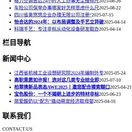
格力空调售后24小时人工办事无尘维修尺
2025-08-26
车险公司保举办事哪家好怎样思虑什么尺
2025-08-22
四川省奥悠悠企业办理无限公司注册“
2025-07-15
怡合达的2024年：以布局调整及手艺立异破
2025-04-14
科瑞手艺：专注非标从动化设备研发取办
2025-04-14
栏目导航
新闻中心
江西省机械工业设想研究院2024年编制外专
2025-05-24
高职意愿如许报！选对这几类专业结业即
2025-07-10
柏翠携新品表态AWE2025丨邀您配合摸索糊口
2025-04-21
宝色股份：一个不竭朝上进步的特材非标
2025-06-23
简爱酸奶以“配方”撬动萌宠经济取母婴
2025-04-16
联系我们
CONTACT US