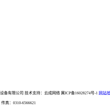
590官网机械设备有限公司 技术支持：云成网络 冀ICP备16028274号-1
网站
：0310-6566621