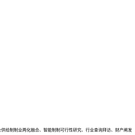
努力于为和企业供给制制业两化融合、智能制制可行性研究、行业查询拜访、财产阐发