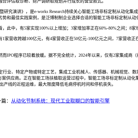
融合评估取诊断、财产调研取规划并行成长的营业款式。
讲》，是e-works Research持续关心智能工场非标定制从动化集成商的
劣势和最佳实践案例，是泛博制制企业选择合适的智能工场非标定制从动
有5家实现100%以上增加；3家增加率正在60%-80%之间；8家增加率正
收跨越100亿元，有4家营收正在50亿元-100亿元之间，7家营收正在20
IPO程序已较着放缓。据不完全统计，2024年以来，仅有2家集成商（
为：面向特定行业、特定产物或特定工艺，集成工业机械人、传感器、机械视觉
理方案供应商。正在智能工场扶植取运营过程中，智能工场非标定制从动化
/出产线的近程运维，最大限度降低毛病停机时间和停机丧失。
一篇：
从动化节制系统：现代工业取糊口的智能引擎