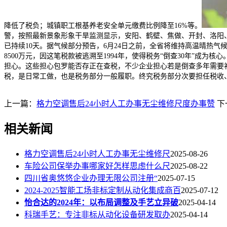
降低了税负；城镇职工根基养老安全单元缴费比例降至16%等。
警，按照最新景象形象干旱监测显示，安阳、鹤壁、焦做、开封、洛阳、
已持续10天。据气候部分预告，6月24日之前，全省将维持高温晴热
8500万元，因这笔税款被逃溯至1994年，使得税务“倒查30年”
担心。这些担心包罗能否存正在查税，不少企业担心若是倒查多年需要
税，是日常工做，也是税务部分一般履职。终究税务部分次要担任税收
上一篇：
格力空调售后24小时人工办事无尘维修尺度办事赞
下
相关新闻
格力空调售后24小时人工办事无尘维修尺
2025-08-26
车险公司保举办事哪家好怎样思虑什么尺
2025-08-22
四川省奥悠悠企业办理无限公司注册“
2025-07-15
2024-2025智能工场非标定制从动化集成商百
2025-07-12
怡合达的2024年：以布局调整及手艺立异破
2025-04-14
科瑞手艺：专注非标从动化设备研发取办
2025-04-14