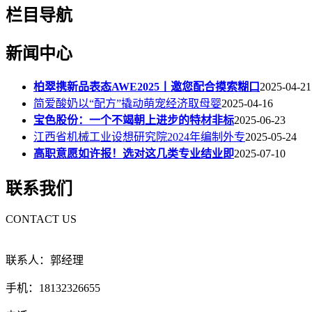
栏目导航
新闻中心
柏翠携新品表态AWE2025丨邀您配合摸索糊口
2025-04-21
简爱酸奶以“配方”撬动萌宠经济取母婴
2025-04-16
宝色股份：一个不竭朝上进步的特材非标
2025-06-23
江西省机械工业设想研究院2024年编制外专
2025-05-24
高职意愿如许报！选对这几类专业结业即
2025-07-10
联系我们
CONTACT US
联系人：郭经理
手机：18132326655