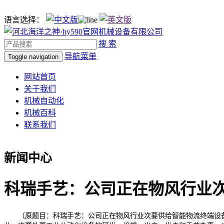
语言选择：
搜 索
导航菜单
Toggle navigation
网站首页
关于我们
机械自动化
机械百科
联系我们
新闻中心
科瑞手艺：公司正在物风行业
（原题目：科瑞手艺：公司正在物风行业次要供给智能物流终端设备，包