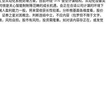
从动化系统处理方案，目前环绕“3+N”营业计谋结构，从动化设备类
司很是关心智能制制等范畴的成长机遇，会正在合适公司计谋的环境下
械人盈利能力一般，将来营收获长性较差。分析根基面各维度看，股价
，证券之星对其概念、判断连结中立，不应内容（包罗但不限于文字、
做，风险自担。股市有风险，投资需隆重。如对该内容存正在，或发觉