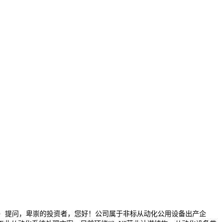
7）提问，卑崇的投资者，您好！公司属于非标从动化公用设备出产企